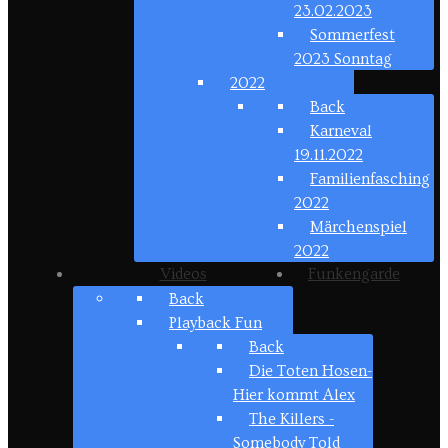
23.02.2023
Sommerfest
2023 Sonntag
2022
Back
Karneval
19.11.2022
Familienfasching
2022
Märchenspiel
2022
Videos
Funkengarde
Back
Playback Fun
Back
Die Toten Hosen-
Hier kommt Alex
The Killers -
Somebody Told