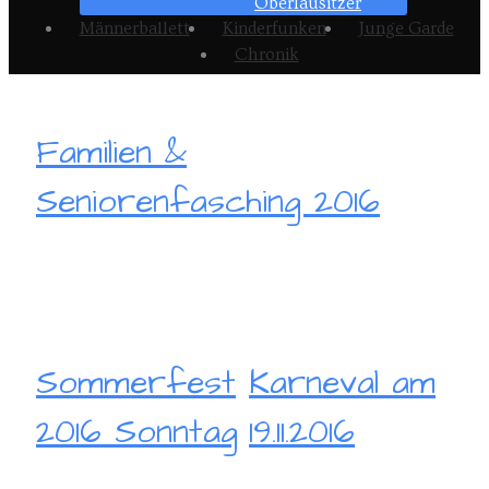
Oberlausitzer
Männerballett
Kinderfunken
Junge Garde
Chronik
Familien &
Seniorenfasching 2016
Sommerfest
Karneval am
2016 Sonntag
19.11.2016